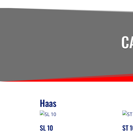
C
Haas
SL 10
ST 