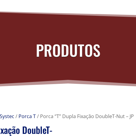
PRODUTOS
Systec
/
Porca T
/ Porca “T” Dupla Fixação DoubleT-Nut – JP
ixação DoubleT-