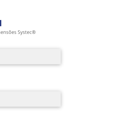
l
mensões Systec®