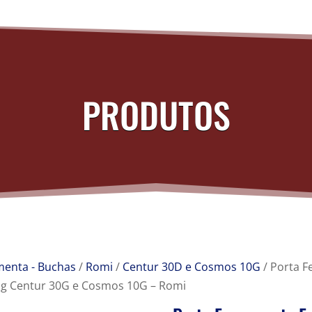
PRODUTOS
menta - Buchas
/
Romi
/
Centur 30D e Cosmos 10G
/ Porta F
g Centur 30G e Cosmos 10G – Romi