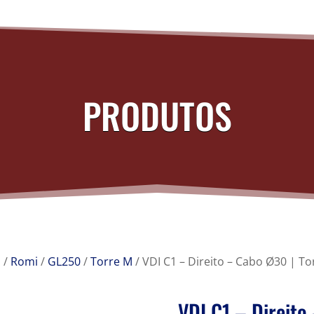
PRODUTOS
s
/
Romi
/
GL250
/
Torre M
/ VDI C1 – Direito – Cabo Ø30 | 
VDI C1 – Direito