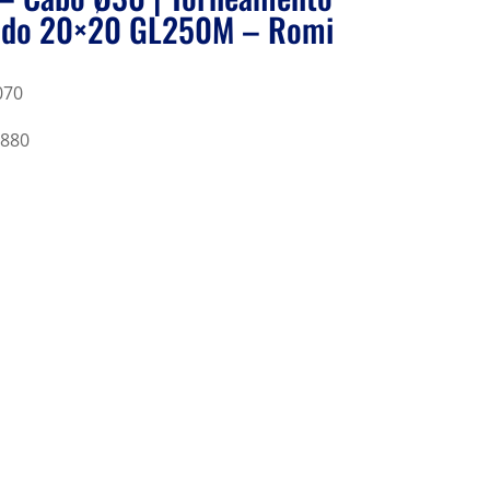
rado 20×20 GL250M – Romi
070
9880