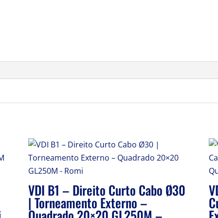
VDI B1 – Direito Curto Cabo Ø30
V
| Torneamento Externo –
C
i
Quadrado 20×20 GL250M –
E