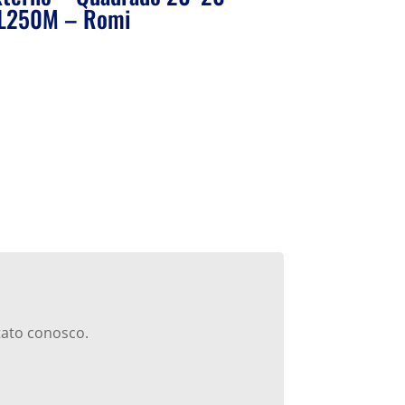
L250M – Romi
tato conosco.