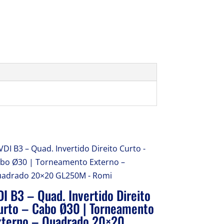
DI B3 – Quad. Invertido Direito
urto – Cabo Ø30 | Torneamento
xterno – Quadrado 20×20