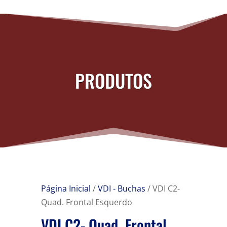
PRODUTOS
Página Inicial
/
VDI - Buchas
/ VDI C2-
Quad. Frontal Esquerdo
VDI C2- Quad. Frontal