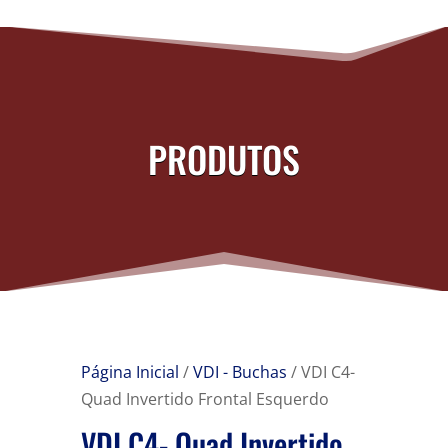
PRODUTOS
Página Inicial
/
VDI - Buchas
/ VDI C4-
Quad Invertido Frontal Esquerdo
VDI C4- Quad Invertido