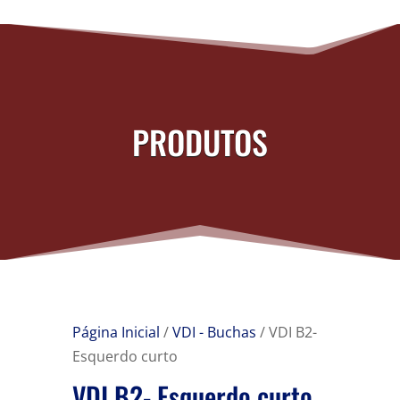
PRODUTOS
Página Inicial
/
VDI - Buchas
/ VDI B2-
Esquerdo curto
VDI B2- Esquerdo curto